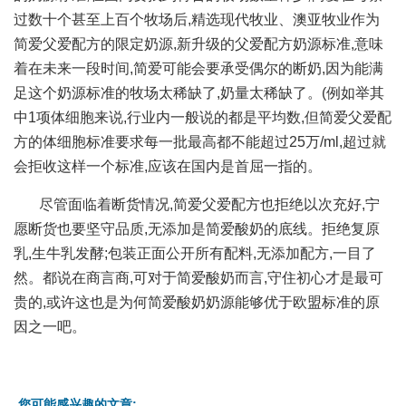
过数十个甚至上百个牧场后,精选现代牧业、澳亚牧业作为
简爱父爱配方的限定奶源,新升级的父爱配方奶源标准,意味
着在未来一段时间,简爱可能会要承受偶尔的断奶,因为能满
足这个奶源标准的牧场太稀缺了,奶量太稀缺了。(例如举其
中1项体细胞来说,行业内一般说的都是平均数,但简爱父爱配
方的体细胞标准要求每一批最高都不能超过25万/ml,超过就
会拒收这样一个标准,应该在国内是首屈一指的。
尽管面临着断货情况,简爱父爱配方也拒绝以次充好,宁
愿断货也要坚守品质,无添加是简爱酸奶的底线。拒绝复原
乳,生牛乳发酵;包装正面公开所有配料,无添加配方,一目了
然。都说在商言商,可对于简爱酸奶而言,守住初心才是最可
贵的,或许这也是为何简爱酸奶奶源能够优于欧盟标准的原
因之一吧。
您可能感兴趣的文章: