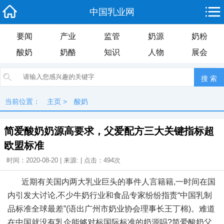
中国乳业网
要闻
产业
监管
奶源
奶粉
酸奶
奶酪
知识
人物
展会
当前位置：
主页
>
酸奶
简爱酸奶奶源高要求，父爱配方三大关键指标超
欧盟标准
时间：2020-08-20 | 来源: | 点击：
494次
近期有关国内两大乳业巨头的事件人言籍籍,一时间在国
内引发大讨论,不少牛奶行业和食品专家纷纷指责“中国乳制
品标准全球最差”(语出广州市奶业协会理事长王丁棉)。难道
在中国就没有乳企能够对标国际标准的奶源吗?简爱酸奶父