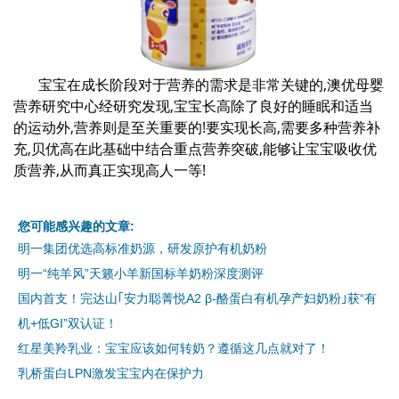
宝宝在成长阶段对于营养的需求是非常关键的,澳优母婴
营养研究中心经研究发现,宝宝长高除了良好的睡眠和适当
的运动外,营养则是至关重要的!要实现长高,需要多种营养补
充,贝优高在此基础中结合重点营养突破,能够让宝宝吸收优
质营养,从而真正实现高人一等!
您可能感兴趣的文章:
明一集团优选高标准奶源，研发原护有机奶粉
明一“纯羊风”天籁小羊新国标羊奶粉深度测评
国内首支！完达山｢安力聪菁悦A2 β-酪蛋白有机孕产妇奶粉｣获“有
机+低GI”双认证！
红星美羚乳业：宝宝应该如何转奶？遵循这几点就对了！
乳桥蛋白LPN激发宝宝内在保护力