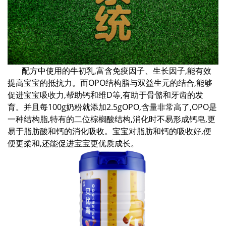
配方中使用的牛初乳,富含免疫因子、生长因子,能有效
提高宝宝的抵抗力。而OPO结构脂与双益生元的结合,能够
促进宝宝吸收力,帮助钙和维D等,有助于骨骼和牙齿的发
育。并且每100g奶粉就添加2.5gOPO,含量非常高了,OPO是
一种结构脂,特有的二位棕榈酸结构,消化时不易形成钙皂,更
易于脂肪酸和钙的消化吸收。宝宝对脂肪和钙的吸收好,便
便更柔和,还能促进宝宝更优质成长。