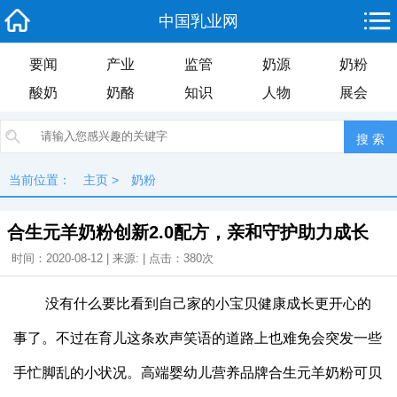
中国乳业网
要闻
产业
监管
奶源
奶粉
酸奶
奶酪
知识
人物
展会
当前位置：
主页
>
奶粉
合生元羊奶粉创新2.0配方，亲和守护助力成长
时间：2020-08-12 | 来源: | 点击：
380次
没有什么要比看到自己家的小宝贝健康成长更开心的
事了。不过在育儿这条欢声笑语的道路上也难免会突发一些
手忙脚乱的小状况。高端婴幼儿营养品牌合生元羊奶粉可贝