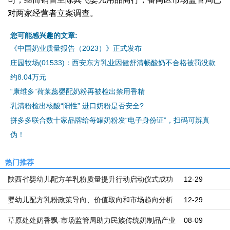
对两家经营者立案调查。
您可能感兴趣的文章:
《中国奶业质量报告（2023）》正式发布
庄园牧场(01533)：西安东方乳业因健舒清畅酸奶不合格被罚没款
约8.04万元
“康维多”荷莱蕊婴配奶粉再被检出禁用香精
乳清粉检出核酸“阳性” 进口奶粉是否安全?
拼多多联合数十家品牌给每罐奶粉发“电子身份证”，扫码可辨真
伪！
热门推荐
陕西省婴幼儿配方羊乳粉质量提升行动启动仪式成功
12-29
举办
婴幼儿配方乳粉政策导向、价值取向和市场趋向分析
12-29
草原处处奶香飘-市场监管局助力民族传统奶制品产业
08-09