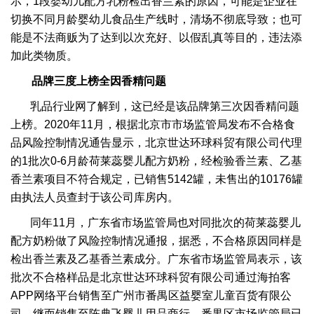
示，1段婴幼儿配方乳粉检出香兰素的原因，可能是企业在
切换不同月龄婴幼儿食品生产线时，清场不彻底导致；也可
能是不法商贩为了达到以次充好、以假乱真等目的，违法添
加此类物质。
品牌三度上榜全因香精问题
乳品行业网了解到，这已经是该品牌第三次因香精问题
上榜。2020年11月，根据北京市市场监管局发布不合格食
品风险控制情况通告显示，北京世达环球科贸有限公司代理
的1批次0-6月龄荷莱蕊婴儿配方奶粉，经检验香兰素、乙基
香兰素项目不符合规定，已销售5142罐，未售出的10176罐
由执法人员查封于该公司库房内。
同年11月，广东省市场监管局也对同批次的荷莱蕊婴儿
配方奶粉做了风险控制情况通报，据悉，不合格原因同样是
检出香兰素及乙基香兰素成分。广东省市场监管局表示，该
批次不合格样品是北京世达环球科贸有限公司通过海拍客
APP网络平台销售至广州市番禺区益婴室儿童百货有限公
司，继而销售至陈典飞婴儿用品商行，番禺区市场监管局已