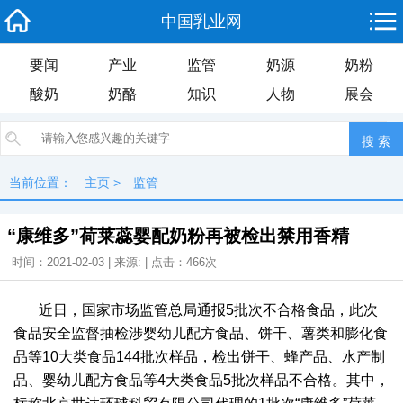
中国乳业网
要闻
产业
监管
奶源
奶粉
酸奶
奶酪
知识
人物
展会
当前位置：
主页
>
监管
“康维多”荷莱蕊婴配奶粉再被检出禁用香精
时间：2021-02-03 | 来源: | 点击：
466次
近日，国家市场监管总局通报5批次不合格食品，此次
食品安全监督抽检涉婴幼儿配方食品、饼干、薯类和膨化食
品等10大类食品144批次样品，检出饼干、蜂产品、水产制
品、婴幼儿配方食品等4大类食品5批次样品不合格。其中，