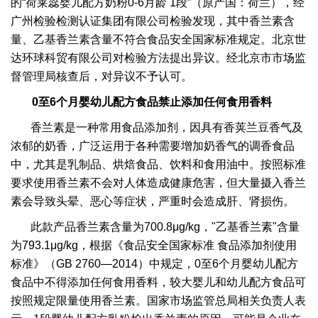
的“荷莱蕊婴儿配方奶粉0-6月龄 1段”（原产国：荷兰），经
广州检验检测认证集团有限公司检验发现，其中香兰素含
量、乙基香兰素含量不符合食品安全国家标准规定。北京世
达环球科贸有限公司对检验方法提出异议。经北京市市场监
督管理局核查后，对异议不予认可。
0至6个月婴幼儿配方食品禁止添加任何食用香料
香兰素是一种常用食品添加剂，因具有香荚兰豆香气及
浓郁的奶香，广泛运用于各种需要增加奶香气的调香食品
中，尤其是乳制品、烘焙食品、饮料和食用油中。按照标准
要求使用香兰素不会对人体造成健康危害，但大量摄入香兰
素会导致头晕、恶心等症状，严重时会造成肝、肾损伤。
此款产品香兰素含量为700.8μg/kg，"乙基香兰素"含量
为793.1μg/kg，根据《食品安全国家标准 食品添加剂使用
标准》（GB 2760—2014）中规定，0至6个月婴幼儿配方
食品中不得添加任何食用香料，较大婴儿和幼儿配方食品可
按照规定限量使用香兰素。国家市场监管总局相关负责人表