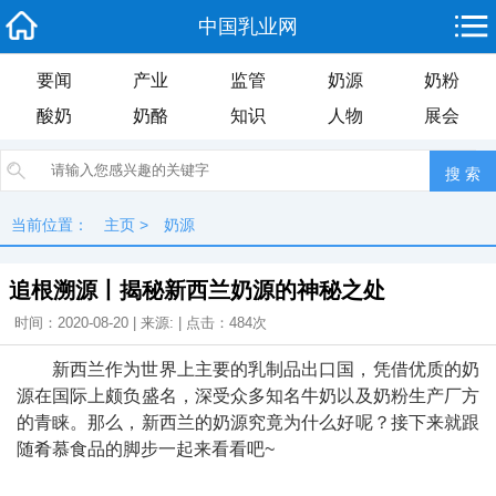
中国乳业网
要闻
产业
监管
奶源
奶粉
酸奶
奶酪
知识
人物
展会
当前位置：
主页
>
奶源
追根溯源丨揭秘新西兰奶源的神秘之处
时间：2020-08-20 | 来源: | 点击：
484次
新西兰作为世界上主要的乳制品出口国，凭借优质的奶
源在国际上颇负盛名，深受众多知名牛奶以及奶粉生产厂方
的青睐。那么，新西兰的奶源究竟为什么好呢？接下来就跟
随肴慕食品的脚步一起来看看吧~