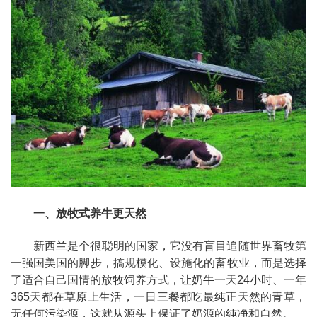
一、放牧式养牛更天然
新西兰是个很聪明的国家，它没有盲目追随世界畜牧第
一强国美国的脚步，搞规模化、设施化的畜牧业，而是选择
了适合自己国情的放牧饲养方式，让奶牛一天24小时、一年
365天都在草原上生活，一日三餐都吃最纯正天然的青草，
无任何污染源，这就从源头上保证了奶源的纯净和自然。