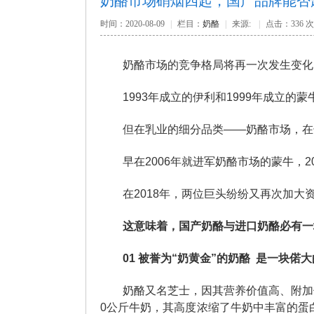
奶酪市场硝烟四起，国产品牌能否
时间：2020-08-09
|
栏目：
奶酪
|
来源:
|
点击：
336 次
奶酪市场的竞争格局将再一次发生变化
1993年成立的伊利和1999年成立
但在乳业的细分品类——奶酪市场，在
早在2006年就进军奶酪市场的蒙牛，2
在2018年，两位巨头纷纷又再次加
这意味着，国产奶酪与进口奶酪必有一
01
被誉为“奶黄金”的奶酪
是一块偌大
奶酪又名芝士，因其营养价值高、附加
0公斤牛奶，其高度浓缩了牛奶中丰富的蛋