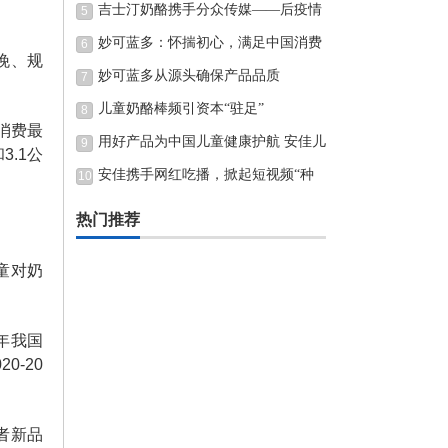
前景预测报告
吉士汀奶酪携手分众传媒——后疫情
5
时代的品牌进击
妙可蓝多：怀揣初心，满足中国消费
6
晚、规
者所需
妙可蓝多从源头确保产品品质
7
儿童奶酪棒频引资本“驻足”
8
消费最
用好产品为中国儿童健康护航 安佳儿
9
.1公
童高钙奶酪棒备受好评
安佳携手网红吃播，掀起短视频“种
10
草”新风潮
热门推荐
童对奶
年我国
0-20
者新品