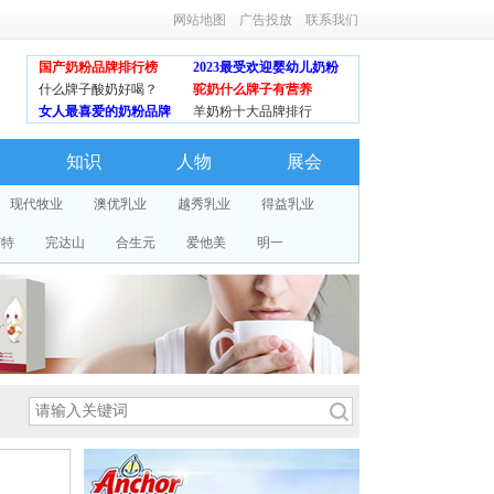
网站地图
广告投放
联系我们
国产奶粉品牌排行榜
2023最受欢迎婴幼儿奶粉
什么牌子酸奶好喝？
驼奶什么牌子有营养
女人最喜爱的奶粉品牌
羊奶粉十大品牌排行
知识
人物
展会
现代牧业
澳优乳业
越秀乳业
得益乳业
艾特
完达山
合生元
爱他美
明一