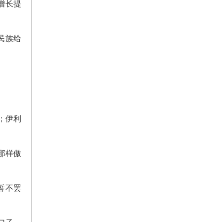
增长提
民族给
；伊利
那样傲
誓不罢