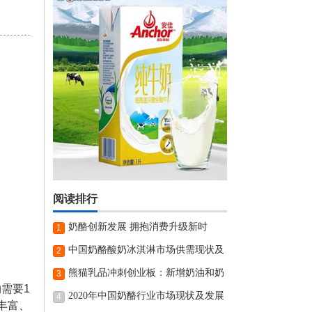
阅读排行
奶酪创新发展 拥抱消费升级新时
1
代|2023中国奶酪发展高峰论坛在渝召开
中国奶酪酸奶冰淇淋市场供需现状及
2
前景分析
熊猫乳品冲刺创业板：新增奶油和奶
3
需要1
酪产线加快公司发展
2020年中国奶酪行业市场现状及发展
4
丰富、