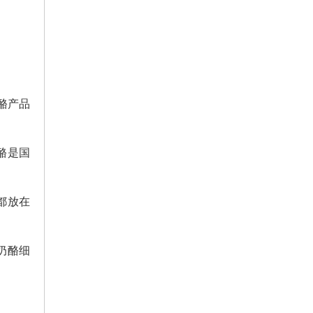
酪产品
酪是国
都放在
奶酪细