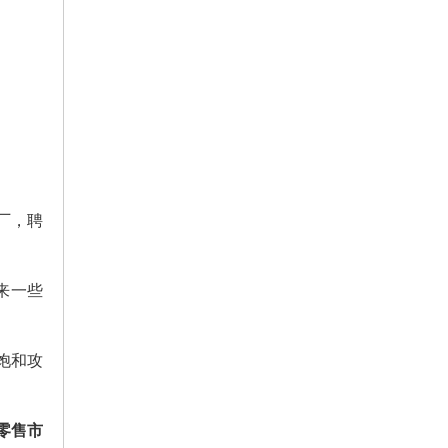
厂，聘
来一些
饱和攻
零售市