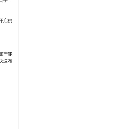
口子，
开启奶
部产能
快速布