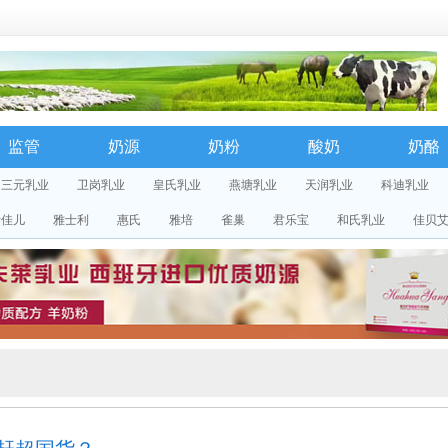
监管
奶源
奶粉
酸奶
奶酪
三元乳业
卫岗乳业
皇氏乳业
燕塘乳业
天润乳业
科迪乳业
素佳儿
雅士利
惠氏
雅培
雀巢
君乐宝
和氏乳业
佳贝