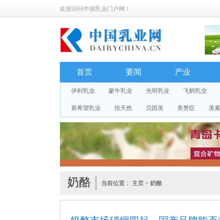
欢迎访问中国乳业门户网！
首页
要闻
产业
伊利乳业
蒙牛乳业
光明乳业
飞鹤乳业
新希望乳业
恒天然
贝因美
美赞臣
美
奶酪
当前位置：
主页
>
奶酪